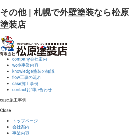
その他 | 札幌で外壁塗装なら松原
塗装店
company
会社案内
work
事業内容
knowledge
塗装の知識
flow
工事の流れ
case
施工事例
contact
お問い合わせ
case
施工事例
Close
トップページ
会社案内
事業内容