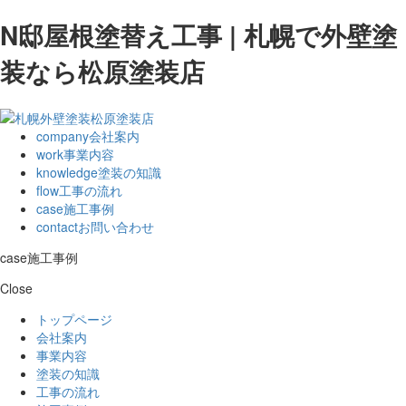
N邸屋根塗替え工事 | 札幌で外壁塗
装なら松原塗装店
company
会社案内
work
事業内容
knowledge
塗装の知識
flow
工事の流れ
case
施工事例
contact
お問い合わせ
case
施工事例
Close
トップページ
会社案内
事業内容
塗装の知識
工事の流れ