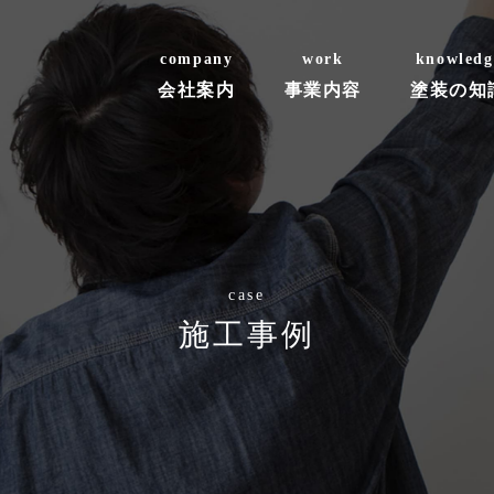
company
work
knowledg
会社案内
事業内容
塗装の知
case
施工事例