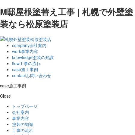
M邸屋根塗替え工事 | 札幌で外壁塗
装なら松原塗装店
company
会社案内
work
事業内容
knowledge
塗装の知識
flow
工事の流れ
case
施工事例
contact
お問い合わせ
case
施工事例
Close
トップページ
会社案内
事業内容
塗装の知識
工事の流れ