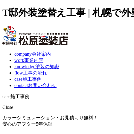
T邸外装塗替え工事 | 札幌で
company
会社案内
work
事業内容
knowledge
塗装の知識
flow
工事の流れ
case
施工事例
contact
お問い合わせ
case
施工事例
Close
カラーシミュレーション・お見積もり無料！
安心のアフター5年保証！