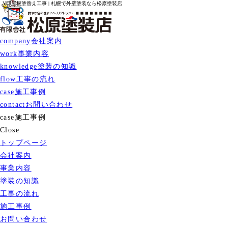
Y邸屋根塗替え工事 | 札幌で外壁塗装なら松原塗装店
company
会社案内
work
事業内容
knowledge
塗装の知識
flow
工事の流れ
case
施工事例
contact
お問い合わせ
case
施工事例
Close
トップページ
会社案内
事業内容
塗装の知識
工事の流れ
施工事例
お問い合わせ