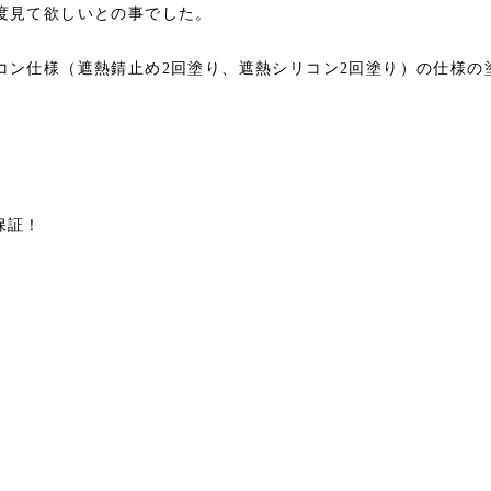
度見て欲しいとの事でした。
コン仕様（遮熱錆止め2回塗り、遮熱シリコン2回塗り）の仕様の
保証！