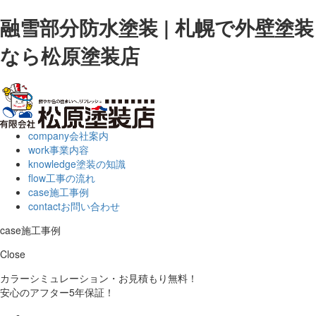
融雪部分防水塗装 | 札幌で外壁塗装
なら松原塗装店
company
会社案内
work
事業内容
knowledge
塗装の知識
flow
工事の流れ
case
施工事例
contact
お問い合わせ
case
施工事例
Close
カラーシミュレーション・お見積もり無料！
安心のアフター5年保証！